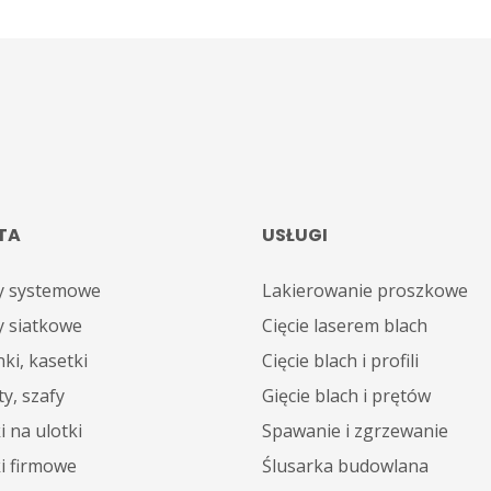
TA
USŁUGI
y systemowe
Lakierowanie proszkowe
y siatkowe
Cięcie laserem blach
ki, kasetki
Cięcie blach i profili
y, szafy
Gięcie blach i prętów
i na ulotki
Spawanie i zgrzewanie
ki firmowe
Ślusarka budowlana