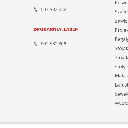
Kosze
602 532 444
Szafki
Zawies
DRUKARNIA, LASER
Proje
Regał
602 532 309
Stoja
Stoja
Stoły
Mała 
Balust
dewel
Wypos
©
2026
, Grupa EXPOYTOR. All rights reserved