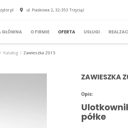
ytor.pl
ul. Piaskowa 2
,
32-353
Trzyciąż
A GŁÓWNA
O FIRMIE
OFERTA
USŁUGI
REALZAC
Katalog
Zawieszka Z015
ZAWIESZKA Z
Opis:
Ulotkowni
półke