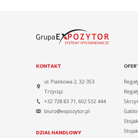
KONTAKT
OFER
ul. Piaskowa 2
,
32-353
Regał
Trzyciąż
Regał
+32 728 83 71
,
602 532 444
Skrzyn
biuro@expozytor.pl
Gablot
Stojak
Stoja
DZIAŁ HANDLOWY