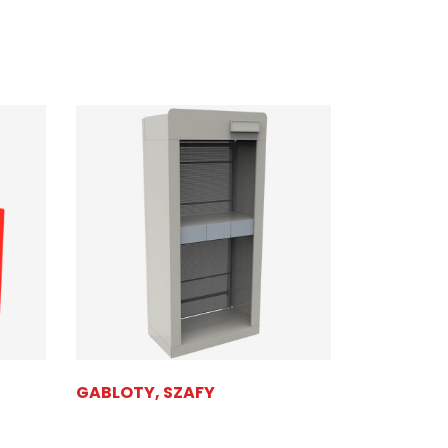
GABLOTY, SZAFY
STOJAKI N