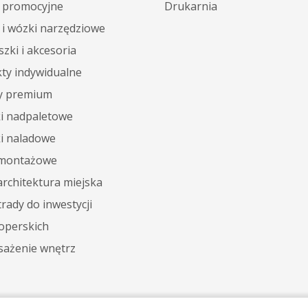
 promocyjne
Drukarnia
 i wózki narzędziowe
zki i akcesoria
kty indywidualne
y premium
ki nadpaletowe
ki naladowe
 montażowe
architektura miejska
rady do inwestycji
operskich
ażenie wnętrz