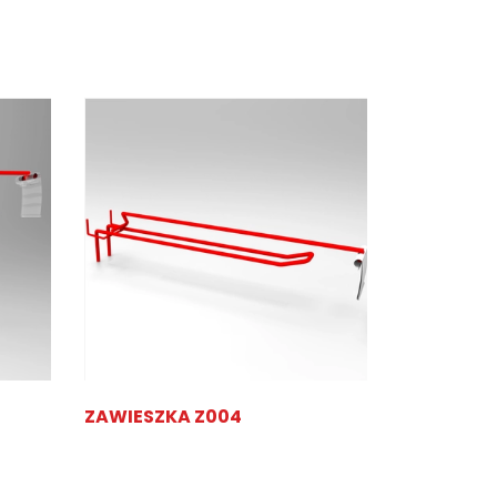
ZAWIESZKA Z004
ZAWIESZK