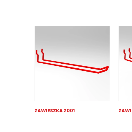
AMI
ZAWIESZKA Z001
ZAWI