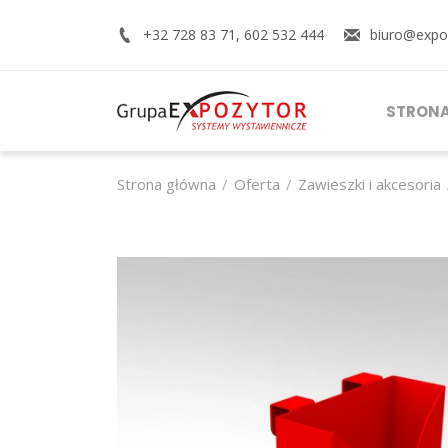
+32 728 83 71
,
602 532 444
biuro@expoz
STRON
Strona główna
Oferta
Zawieszki i akcesoria