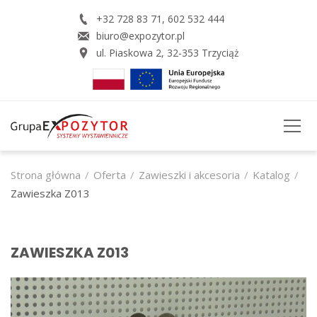
+32 728 83 71
,
602 532 444
biuro@expozytor.pl
ul. Piaskowa 2
,
32-353
Trzyciąż
STRONA GŁÓWNA
Strona główna
Oferta
Zawieszki i akcesoria
Katalog
Zawieszka Z013
O FIRMIE
OFERTA
ZAWIESZKA Z013
USŁUGI
REALZACJE