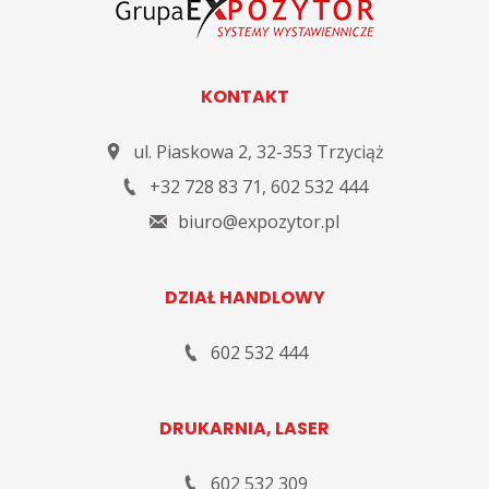
KONTAKT
ul. Piaskowa 2
,
32-353
Trzyciąż
+32 728 83 71
,
602 532 444
biuro@expozytor.pl
DZIAŁ HANDLOWY
602 532 444
DRUKARNIA, LASER
602 532 309