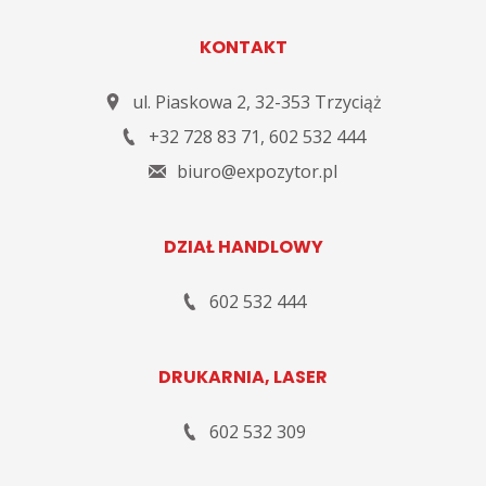
KONTAKT
ul. Piaskowa 2
,
32-353
Trzyciąż
+32 728 83 71
,
602 532 444
biuro@expozytor.pl
DZIAŁ HANDLOWY
602 532 444
DRUKARNIA, LASER
602 532 309