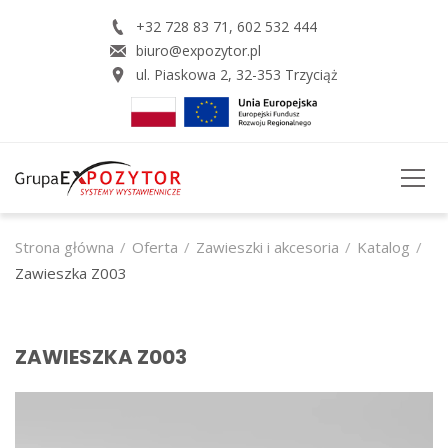
+32 728 83 71
,
602 532 444
biuro@expozytor.pl
ul. Piaskowa 2
,
32-353
Trzyciąż
STRONA GŁÓWNA
Strona główna
Oferta
Zawieszki i akcesoria
Katalog
Zawieszka Z003
O FIRMIE
OFERTA
ZAWIESZKA Z003
USŁUGI
REALZACJE