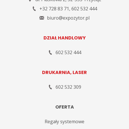
+32 728 83 71
,
602 532 444
biuro@expozytor.pl
DZIAŁ HANDLOWY
602 532 444
DRUKARNIA, LASER
602 532 309
OFERTA
Regały systemowe