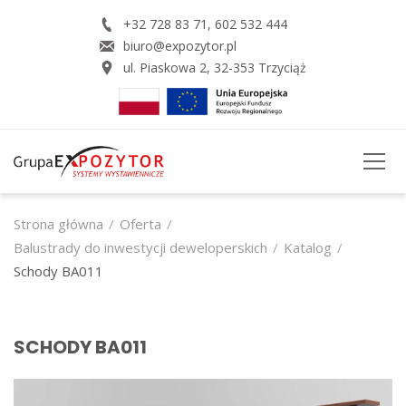
+32 728 83 71
,
602 532 444
biuro@expozytor.pl
ul. Piaskowa 2
,
32-353
Trzyciąż
STRONA GŁÓWNA
Strona główna
Oferta
Balustrady do inwestycji deweloperskich
Katalog
O FIRMIE
Schody BA011
OFERTA
USŁUGI
SCHODY BA011
REALZACJE