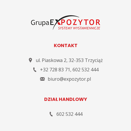
KONTAKT
ul. Piaskowa 2
,
32-353
Trzyciąż
+32 728 83 71
,
602 532 444
biuro@expozytor.pl
DZIAŁ HANDLOWY
602 532 444