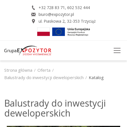
+32 728 83 71
,
602 532 444
biuro@expozytor.pl
ul. Piaskowa 2
,
32-353
Trzyciąż
STRONA GŁÓWNA
Strona główna
Oferta
Balustrady do inwestycji deweloperskich
Katalog
O FIRMIE
OFERTA
Balustrady do inwestycji
USŁUGI
deweloperskich
REALZACJE